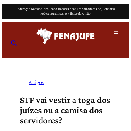
Pular
Federação Nacional dos Trabalhadores e das Trabalhadoras do Judiciário
para
Federal e Ministério Público da União
o
conteúdo
Artigos
STF vai vestir a toga dos
juízes ou a camisa dos
servidores?