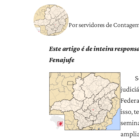
Por servidores de Contage
Este artigo é de inteira respon
Fenajufe
Se apr
judici
Federa
isso, 
seminá
amplia