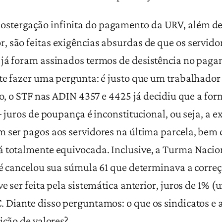
tergação infinita do pagamento da URV, além de
 são feitas exigências absurdas de que os servidor
 já foram assinados termos de desistência no pag
nte fazer uma pergunta: é justo que um trabalhado
so, o STF nas ADIN 4357 e 4425 já decidiu que a for
+ juros de poupança é inconstitucional, ou seja, a 
m ser pagos aos servidores na última parcela, bem
á totalmente equivocada. Inclusive, a Turma Naci
é cancelou sua súmula 61 que determinava a correção
e ser feita pela sistemática anterior, juros de 1% 
 Diante disso perguntamos: o que os sindicatos e 
ição de valores?