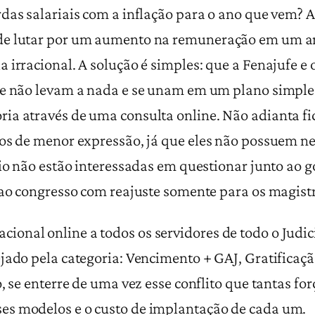
das salariais com a inflação para o ano que vem? 
de lutar por um aumento na remuneração em um an
 irracional. A solução é simples: que a Fenajufe e
ue não levam a nada e se unam em um plano simples
a através de uma consulta online. Não adianta fica
gos de menor expressão, já que eles não possuem 
rio não estão interessadas em questionar junto ao 
 ao congresso com reajuste somente para os magist
al online a todos os servidores de todo o Judici
ejado pela categoria: Vencimento + GAJ, Gratifica
, se enterre de uma vez esse conflito que tantas for
es modelos e o custo de implantação de cada um.