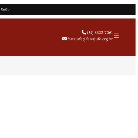
a União
(61) 3323-7061
fenajufe@fenajufe.org.br