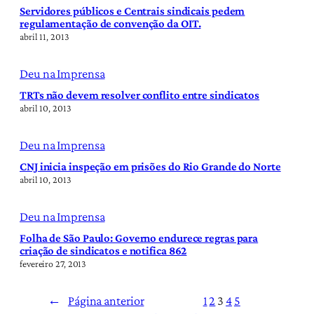
Servidores públicos e Centrais sindicais pedem
regulamentação de convenção da OIT.
abril 11, 2013
Deu na Imprensa
TRTs não devem resolver conflito entre sindicatos
abril 10, 2013
Deu na Imprensa
CNJ inicia inspeção em prisões do Rio Grande do Norte
abril 10, 2013
Deu na Imprensa
Folha de São Paulo: Governo endurece regras para
criação de sindicatos e notifica 862
fevereiro 27, 2013
←
Página anterior
1
2
3
4
5