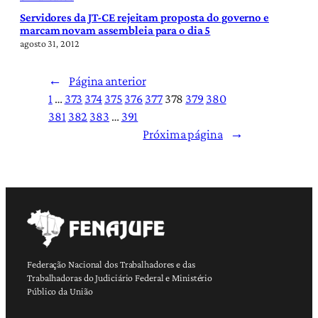
Servidores da JT-CE rejeitam proposta do governo e
marcam novam assembleia para o dia 5
agosto 31, 2012
←
Página anterior
1
…
373
374
375
376
377
378
379
380
381
382
383
…
391
Próxima página
→
Federação Nacional dos Trabalhadores e das
Trabalhadoras do Judiciário Federal e Ministério
Público da União