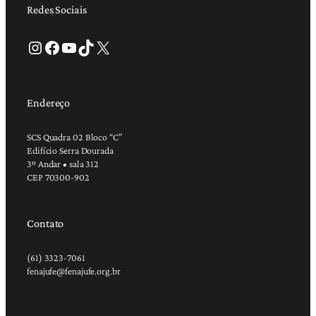
Redes Sociais
Instagram
Facebook
Youtube
TikTok
X
Endereço
SCS Quadra 02 Bloco “C”
Edifício Serra Dourada
3º Andar • sala 312
CEP 70300-902
Contato
(61) 3323-7061
fenajufe@fenajufe.org.br