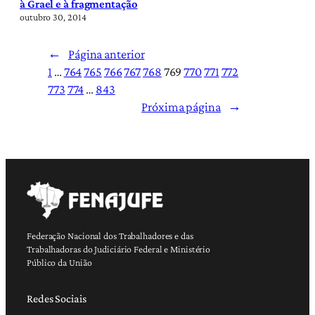
à Grael e à fragmentação
outubro 30, 2014
←
Página anterior
1
…
764
765
766
767
768
769
770
771
772
773
774
…
843
Próxima página
→
Federação Nacional dos Trabalhadores e das
Trabalhadoras do Judiciário Federal e Ministério
Público da União
Redes Sociais