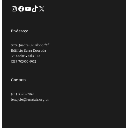
Instagram
Facebook
Youtube
TikTok
X
Endereço
SCS Quadra 02 Bloco “C”
Edifício Serra Dourada
3º Andar • sala 312
CEP 70300-902
Contato
(61) 3323-7061
fenajufe@fenajufe.org.br