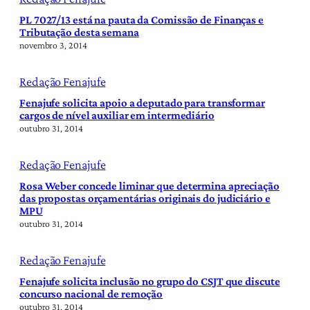
PL 7027/13 está na pauta da Comissão de Finanças e
Tributação desta semana
novembro 3, 2014
Redação Fenajufe
Fenajufe solicita apoio a deputado para transformar
cargos de nível auxiliar em intermediário
outubro 31, 2014
Redação Fenajufe
Rosa Weber concede liminar que determina apreciação
das propostas orçamentárias originais do judiciário e
MPU
outubro 31, 2014
Redação Fenajufe
Fenajufe solicita inclusão no grupo do CSJT que discute
concurso nacional de remoção
outubro 31, 2014