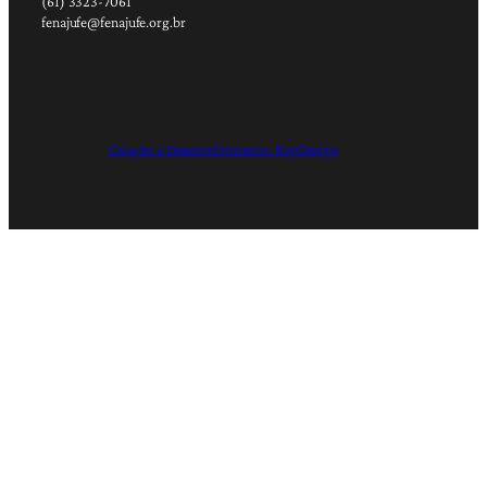
(61) 3323-7061
fenajufe@fenajufe.org.br
Criação e Desenvolvimento: RapDesign