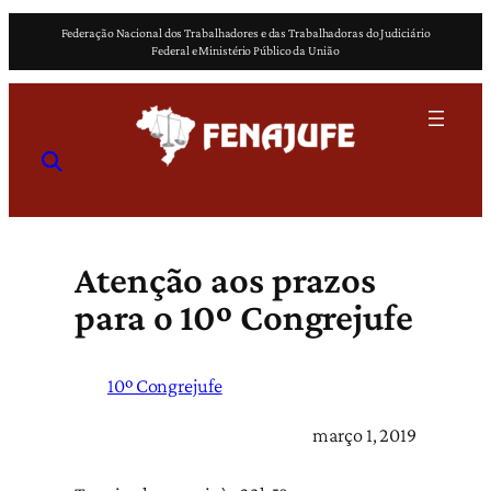
Pular
Federação Nacional dos Trabalhadores e das Trabalhadoras do Judiciário
para
Federal e Ministério Público da União
o
conteúdo
Atenção aos prazos
para o 10º Congrejufe
10º Congrejufe
março 1, 2019