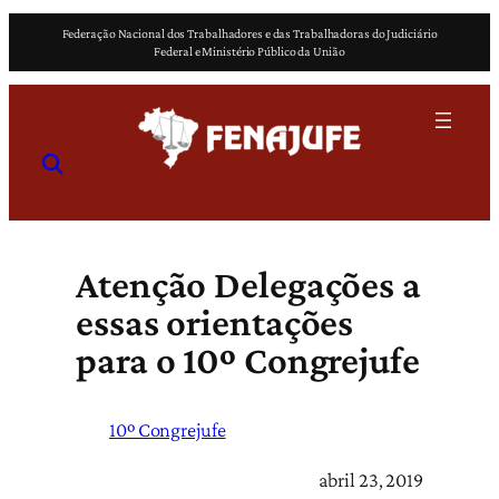
Pular
Federação Nacional dos Trabalhadores e das Trabalhadoras do Judiciário
para
Federal e Ministério Público da União
o
conteúdo
Atenção Delegações a
essas orientações
para o 10º Congrejufe
10º Congrejufe
abril 23, 2019