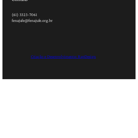
(61) 3323-7061
fenajufe@fenajufe.org.br
Criação e Desenvolvimento: RapDesign