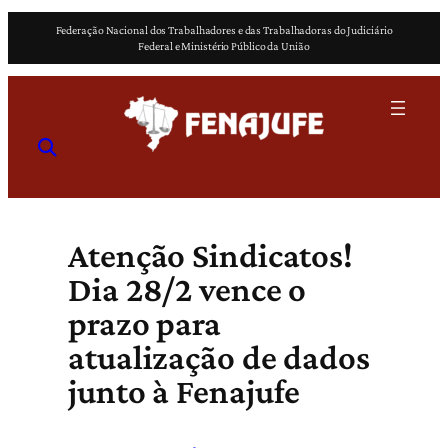
Pular
Federação Nacional dos Trabalhadores e das Trabalhadoras do Judiciário
para
Federal e Ministério Público da União
o
conteúdo
Atenção Sindicatos!
Dia 28/2 vence o
prazo para
atualização de dados
junto à Fenajufe