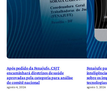
Após pedido da Fenajufe, CSJT
Fenajufe pa
encaminhará diretrizes de saúde
inteligência
aprovadas pela categoria para análise
sobre os im
de comitê nacional
tecnologias
agosto 4, 2026
agosto 3, 2026