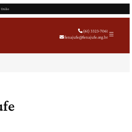
a União
(61) 3323-7061
fenajufe@fenajufe.org.br
ufe