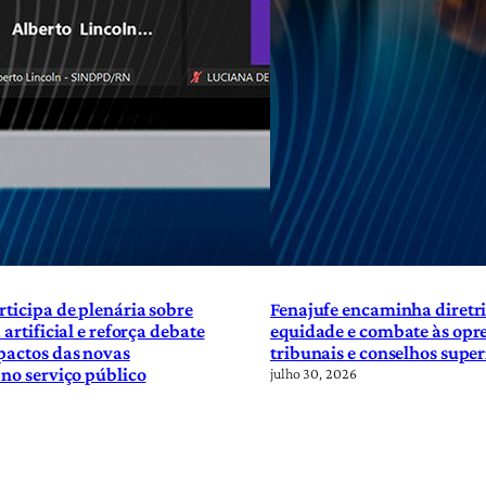
rticipa de plenária sobre
Fenajufe encaminha diretri
 artificial e reforça debate
equidade e combate às opre
pactos das novas
tribunais e conselhos super
 no serviço público
julho 30, 2026