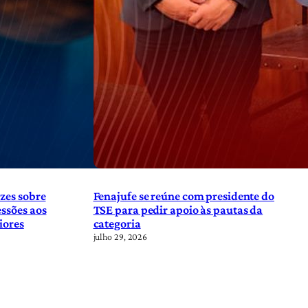
zes sobre
Fenajufe se reúne com presidente do
ssões aos
TSE para pedir apoio às pautas da
iores
categoria
julho 29, 2026