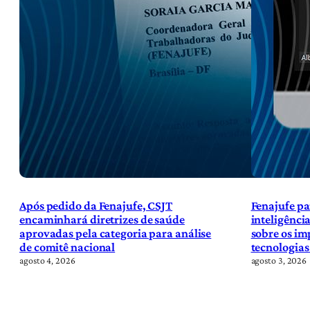
Após pedido da Fenajufe, CSJT
Fenajufe pa
encaminhará diretrizes de saúde
inteligência
aprovadas pela categoria para análise
sobre os im
de comitê nacional
tecnologias
agosto 4, 2026
agosto 3, 2026