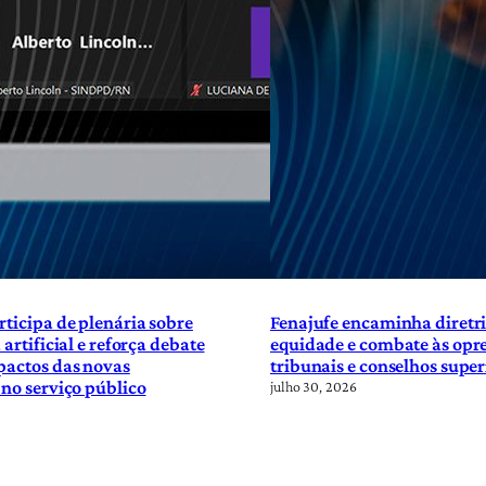
rticipa de plenária sobre
Fenajufe encaminha diretri
 artificial e reforça debate
equidade e combate às opre
pactos das novas
tribunais e conselhos super
 no serviço público
julho 30, 2026