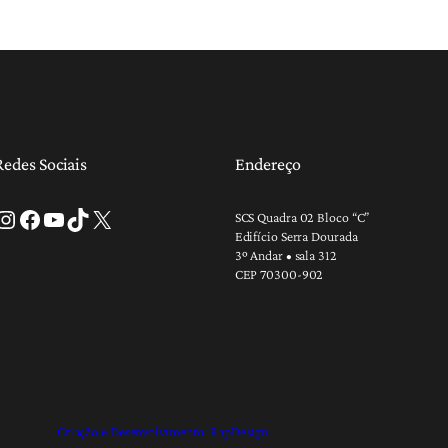
Redes Sociais
Endereço
tagram
Facebook
Youtube
TikTok
X
SCS Quadra 02 Bloco “C”
Edifício Serra Dourada
3º Andar • sala 312
CEP 70300-902
Criação e Desenvolvimento: RapDesign