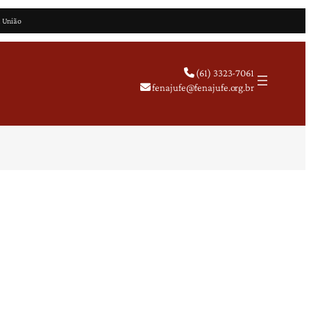
a União
(61) 3323-7061
fenajufe@fenajufe.org.br