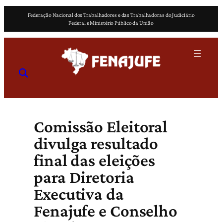
Pular
Federação Nacional dos Trabalhadores e das Trabalhadoras do Judiciário
para
Federal e Ministério Público da União
o
conteúdo
Comissão Eleitoral
divulga resultado
final das eleições
para Diretoria
Executiva da
Fenajufe e Conselho