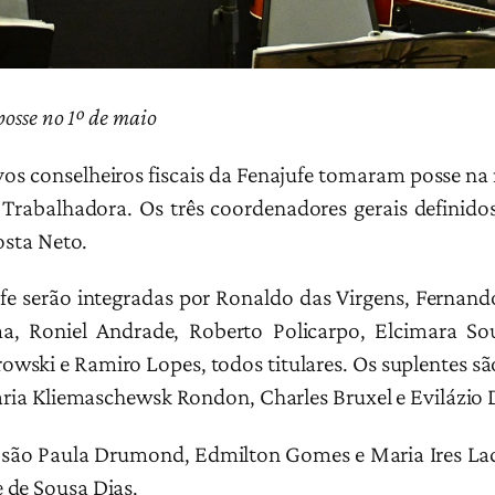
posse no 1º de maio
vos conselheiros fiscais da Fenajufe tomaram posse na
Trabalhadora. Os três coordenadores gerais definid
osta Neto.
e serão integradas por Ronaldo das Virgens, Fernando
a, Roniel Andrade, Roberto Policarpo, Elcimara So
wski e Ramiro Lopes, todos titulares. Os suplentes sã
Maria Kliemaschewsk Rondon, Charles Bruxel e Evilázio 
res são Paula Drumond, Edmilton Gomes e Maria Ires La
 de Sousa Dias.