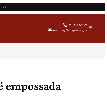
a União
(61) 3323-7061
fenajufe@fenajufe.org.br
 é empossada