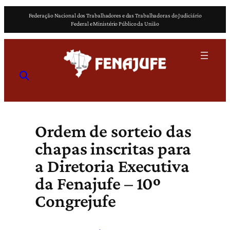
Pular
Federação Nacional dos Trabalhadores e das Trabalhadoras do Judiciário
para
Federal e Ministério Público da União
o
conteúdo
Ordem de sorteio das
chapas inscritas para
a Diretoria Executiva
da Fenajufe – 10º
Congrejufe