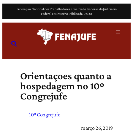
Pular
Federação Nacional dos Trabalhadores e das Trabalhadoras do Judiciário
para
Federal e Ministério Público da União
o
conteúdo
Orientaçoes quanto a
hospedagem no 10º
Congrejufe
10º Congrejufe
março 26, 2019