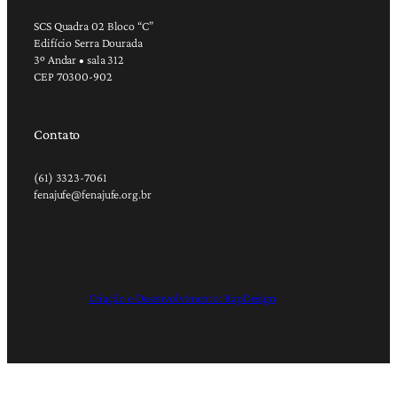
SCS Quadra 02 Bloco “C”
Edifício Serra Dourada
3º Andar • sala 312
CEP 70300-902
Contato
(61) 3323-7061
fenajufe@fenajufe.org.br
Criação e Desenvolvimento: RapDesign