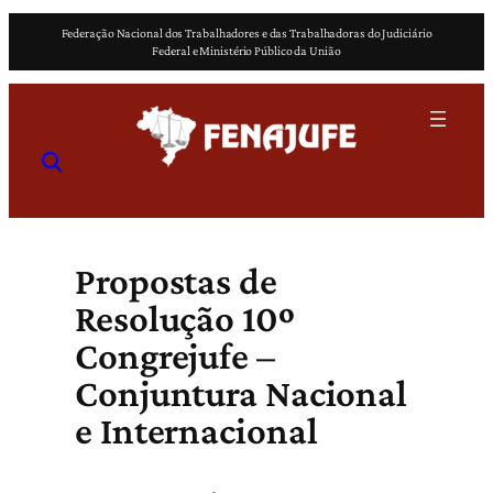
Pular
Federação Nacional dos Trabalhadores e das Trabalhadoras do Judiciário
para
Federal e Ministério Público da União
o
conteúdo
Propostas de
Resolução 10º
Congrejufe –
Conjuntura Nacional
e Internacional