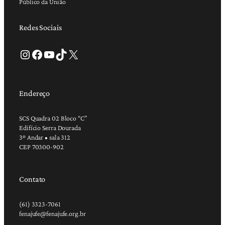
Público da União
Redes Sociais
Instagram
Facebook
Youtube
TikTok
X
Endereço
SCS Quadra 02 Bloco “C”
Edifício Serra Dourada
3º Andar • sala 312
CEP 70300-902
Contato
(61) 3323-7061
fenajufe@fenajufe.org.br