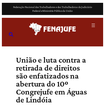
Pular
Federação Nacional dos Trabalhadores e das Trabalhadoras do Judiciário
para
Federal e Ministério Público da União
o
conteúdo
União e luta contra a
retirada de direitos
são enfatizados na
abertura do 10º
Congrejufe em Águas
de Lindóia