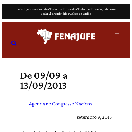
Pular
Federação Nacional dos Trabalhadores e das Trabalhadoras do Judiciário
para
Federal e Ministério Público da União
o
conteúdo
De 09/09 a
13/09/2013
Agenda no Congresso Nacional
setembro 9, 2013