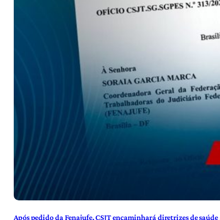
Após pedido da Fenajufe, CSJT encaminhará diretrizes de saúde 