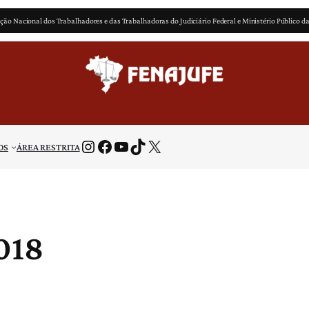
ção Nacional dos Trabalhadores e das Trabalhadoras do Judiciário Federal e Ministério Público d
Instagram
Facebook
Youtube
TikTok
X
OS
ÁREA RESTRITA
018