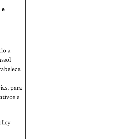
 e
do a
assol
tabelece,
cias, para
 ativos e
licy