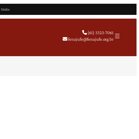
a União
(61) 3323-7061
fenajufe@fenajufe.org.br