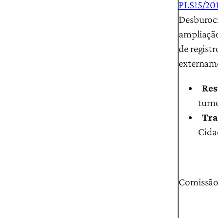
PLS15/20
Desburocr
ampliação
de registr
extername
Res
turn
Tra
Cida
Comissão 