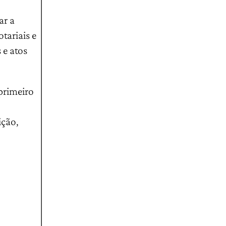
ar a
tariais e
 e atos
 primeiro
ição,