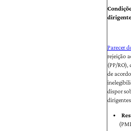
Condiçõe
dirigente
Parecer d
rejeição a
(PP/RO), 
de acordo
inelegibi
dispor so
dirigentes
Res
(PMD