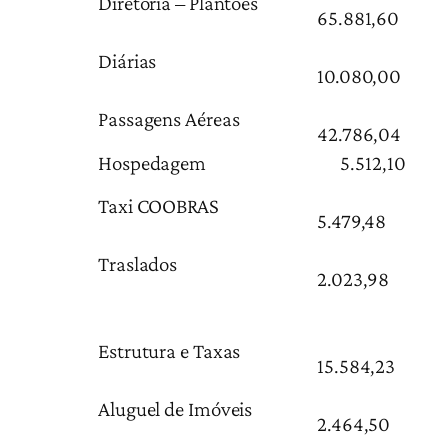
Diretoria – Plantões
65.881,60
Diárias
10.080,00
Passagens Aéreas
42.786,04
Hospedagem
5.512,10
Taxi COOBRAS
5.479,48
Traslados
2.023,98
Estrutura e Taxas
15.584,23
Aluguel de Imóveis
2.464,50