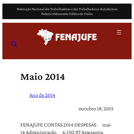
Pular
Federação Nacional dos Trabalhadores e das Trabalhadoras do Judiciário
para
Federal e Ministério Público da União
o
conteúdo
Maio 2014
Ano de 2014
outubro 18, 2015
FENAJUFE CONTAS 2014 DESPESAS mai-
14 Administração 6.350,97 Assessoria