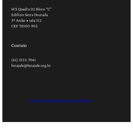
SCS Quadra 02 Bloco “C”
Edifício Serra Dourada
3º Andar • sala 312
CEP 70300-902
Contato
(61) 3323-7061
fenajufe@fenajufe.org.br
Criação e Desenvolvimento: RapDesign