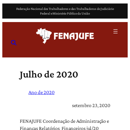
Pular
Federação Nacional dos Trabalhadores e das Trabalhadoras do Judiciário
para
Federal e Ministério Público da União
o
conteúdo
Julho de 2020
Ano de 2020
setembro 23, 2020
FENAJUFE Coordenação de Administração e
Finanças Relatórios Financeiros jul/20