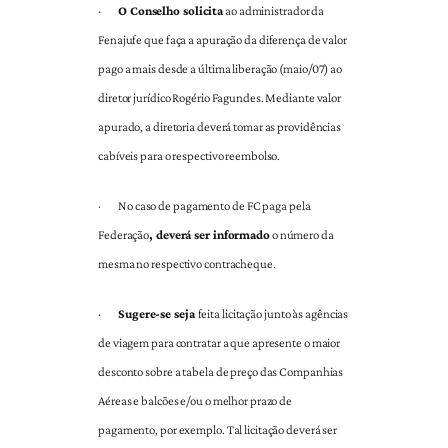
·
O Conselho solicita
ao administrador da
Fenajufe que faça a apuração da diferença de valor
pago a mais desde a última liberação (maio/07) ao
diretor jurídico Rogério Fagundes. Mediante valor
apurado, a diretoria deverá tomar as providências
cabíveis para o respectivo reembolso.
·
No caso de pagamento de FC paga pela
Federação
, deverá ser informado
o número da
mesma no respectivo contracheque.
·
Sugere-se seja
feita licitação junto às agências
de viagem para contratar a que apresente o maior
desconto sobre a tabela de preço das Companhias
Aéreas e balcões e/ou o melhor prazo de
pagamento, por exemplo. Tal licitação deverá ser