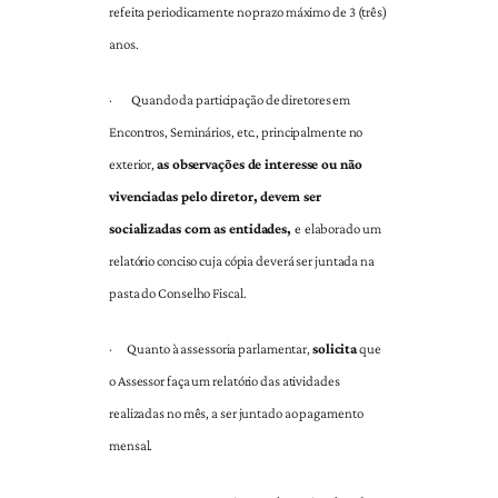
refeita periodicamente no prazo máximo de 3 (três)
anos.
·
Quando da participação de diretores em
Encontros, Seminários, etc., principalmente no
exterior,
as observações de interesse ou não
vivenciadas pelo diretor, devem ser
socializadas com as entidades,
e
elaborado um
relatório conciso cuja cópia deverá ser juntada na
pasta do Conselho Fiscal.
·
Quanto à assessoria parlamentar,
solicita
que
o Assessor faça um relatório das atividades
realizadas no mês, a ser juntado ao pagamento
mensal.