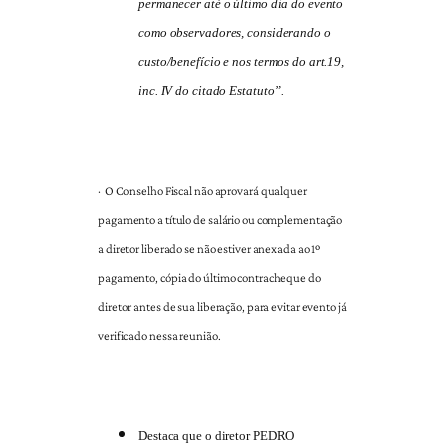
permanecer até o último dia do evento
como observadores, considerando o
custo/benefício e nos termos do art.19,
inc. IV do citado Estatuto”.
·
O Conselho Fiscal não aprovará qualquer
pagamento a título de salário ou complementação
a diretor liberado se não estiver anexada ao 1º
pagamento, cópia do último contracheque do
diretor antes de sua liberação, para evitar evento já
verificado nessa reunião.
Destaca que o diretor PEDRO