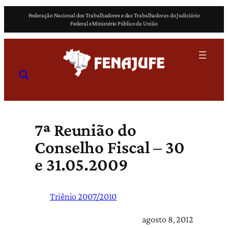
Pular
Federação Nacional dos Trabalhadores e das Trabalhadoras do Judiciário
para
Federal e Ministério Público da União
o
conteúdo
7ª Reunião do
Conselho Fiscal – 30
e 31.05.2009
Triênio 2007/2010
agosto 8, 2012