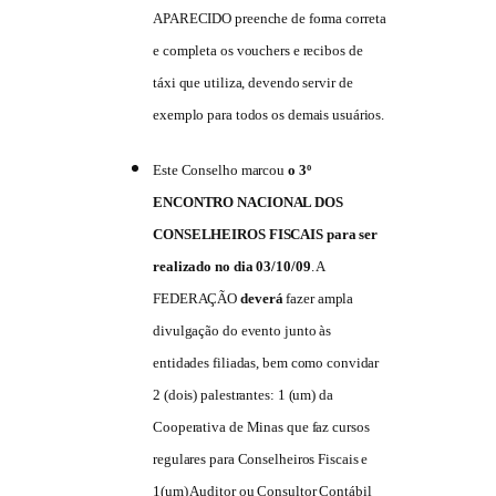
APARECIDO preenche de forma correta
e completa os vouchers e recibos de
táxi que utiliza, devendo servir de
exemplo para todos os demais usuários.
Este Conselho marcou
o
3º
ENCONTRO NACIONAL DOS
CONSELHEIROS FISCAIS para ser
realizado no dia 03/10/09
. A
FEDERAÇÃO
deverá
fazer ampla
divulgação do evento junto às
entidades filiadas, bem como convidar
2 (dois) palestrantes: 1 (um) da
Cooperativa de Minas que faz cursos
regulares para Conselheiros Fiscais e
1(um) Auditor ou Consultor Contábil