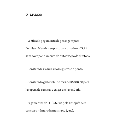
Ø
MARÇO:
·
Verificado pagamento de passagem para
Denilson Mendes, suposto concursado no TRF 1,
sem acompanhamento de autorização da diretoria.
·
Constatadas rasuras nos registros de ponto.
·
Constatado gasto total no mês de R$ 108,60 para
lavagem de camisas e calças em lavanderia.
·
Pagamentos de FC´s feitos pela Fenajufe sem
constar o número da mesma (1, 2, etc).