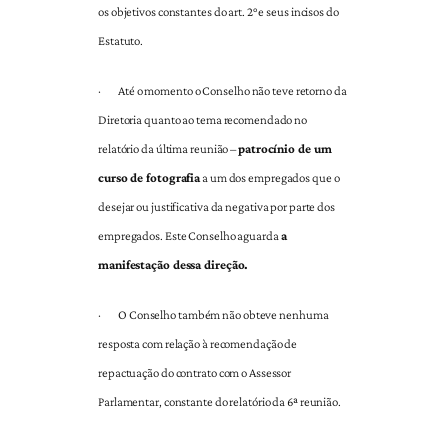
os objetivos constantes do art. 2° e seus incisos do
Estatuto.
·
Até o momento o Conselho não teve retorno da
Diretoria quanto ao tema recomendado no
relatório da última reunião –
patrocínio de um
curso de fotografia
a um dos empregados que o
desejar ou justificativa da negativa por parte dos
empregados. Este Conselho aguarda
a
manifestação dessa direção.
·
O Conselho também não obteve nenhuma
resposta com relação à recomendação de
repactuação do contrato com o Assessor
Parlamentar, constante do relatório da 6ª reunião.