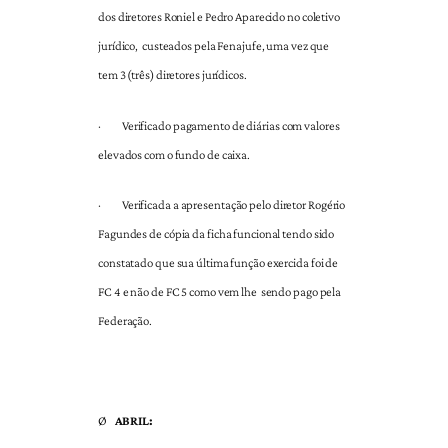
dos diretores Roniel e Pedro Aparecido no coletivo
jurídico, custeados pela Fenajufe, uma vez que
tem 3 (três) diretores jurídicos.
·
Verificado pagamento de diárias com valores
elevados com o fundo de caixa.
·
Verificada a apresentação pelo diretor Rogério
Fagundes de cópia da ficha funcional tendo sido
constatado que sua última função exercida foi de
FC 4 e não de FC 5 como vem lhe sendo pago pela
Federação.
Ø
ABRIL: