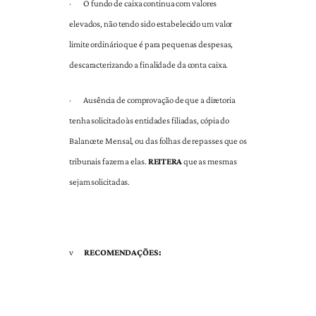
·
O fundo de caixa continua com valores
elevados, não tendo sido estabelecido um valor
limite ordinário que é para pequenas despesas,
descaracterizando a finalidade da conta caixa.
·
Ausência de comprovação de que a diretoria
tenha solicitado às entidades filiadas, cópia do
Balancete Mensal, ou das folhas de repasses que os
tribunais fazem a elas.
REITERA
que as mesmas
sejam solicitadas.
v
RECOMENDAÇÕES: