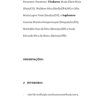
Presentes: Presentes:
Titulares:
Maria Eliete Maia
(Sinje/CE), Waldson Silva (Sindjuf/PA/AP) e Célia
Maria Lopes Tosta (Sindjus/DF), e
Suplentes:
Iracema Martins Pompermayer (Simpojufes/ES),
Marinilda Dias da Silva (Sintrajud/SP) e Paulo
Eduardo Silva de Abreu (Sintrajuf/PE).
OBSERVAÇÕES:
Ø
FEVEREIRO:
·
não foi verificada nenhuma ocorrência nova.