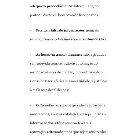
adequado preenchimento
do formulário, por
parte de diretores, bem como de funcionários.
·
Persiste a
falta de informações
: nome do
usuário, itinerário, horários etc em
recibos de táxi
.
·
As horas-extras
continuam sendo registradas
sem a devida comprovação de autorização do
respectivo diretor de plantão, impossibilitando o
Conselho Fiscal aferir a sua necessidade, a justificar
a realização de tal despesa.
·
O Conselho
reitera que quando das doações a
movimentos, a outras entidades, etc seja juntada a
informação dos critérios que nortearam a
aprovação, reiterando ainda que sejam observados