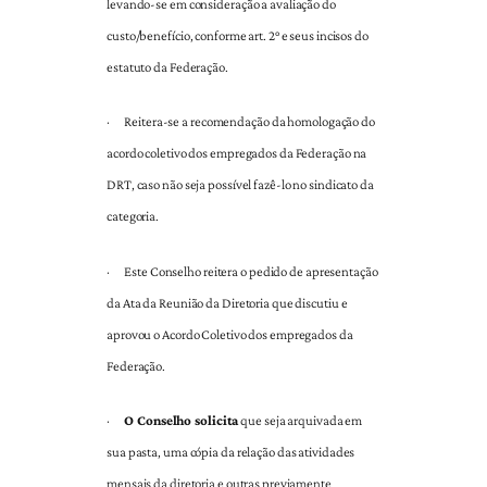
levando-se em consideração a avaliação do
custo/benefício, conforme art. 2° e seus incisos do
estatuto da Federação.
·
Reitera-se a recomendação da homologação do
acordo coletivo dos empregados da Federação na
DRT, caso não seja possível fazê-lo no sindicato da
categoria.
·
Este Conselho reitera o pedido de apresentação
da Ata da Reunião da Diretoria que discutiu e
aprovou o Acordo Coletivo dos empregados da
Federação.
·
O Conselho solicita
que seja arquivada em
sua pasta, uma cópia da relação das atividades
mensais da diretoria e outras previamente