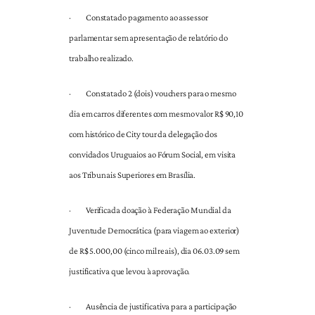
·
Constatado pagamento ao assessor
parlamentar sem apresentação de relatório do
trabalho realizado.
·
Constatado 2 (dois) vouchers para o mesmo
dia em carros diferentes com mesmo valor R$ 90,10
com histórico de City tour da delegação dos
convidados Uruguaios ao Fórum Social, em visita
aos Tribunais Superiores em Brasília.
·
Verificada doação à Federação Mundial da
Juventude Democrática (para viagem ao exterior)
de R$ 5.000,00 (cinco mil reais), dia 06.03.09 sem
justificativa que levou à aprovação.
·
Ausência de justificativa para a participação