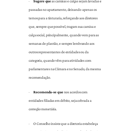
·
Sugere que
as camisas e calças sejam lavadas e
passadas no apartamento, deixando apenas os
ternos para a tinturaria, reforçando aos diretores
que, sempre que possível, tragam sua camisa e
calça social, principalmente, quando vem para as
semanas de plantão, e sempre lembrando aos
outros representantes de entidades ou da
categoria, quando vêm para atividades com
parlamentares na Câmara e no Senado, da mesma
recomendação.
·
Recomenda-se que
nos acordos com
entidades filiadas em débito, seja cobrada a
correção monetária.
·
O Conselho insiste que a diretoria estabeleça