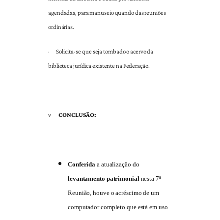
agendadas, para manuseio quando das reuniões
ordinárias.
·
Solicita-se que seja tombado o acervo da
biblioteca jurídica existente na Federação.
v
CONCLUSÃO:
Conferida
a atualização do
levantamento patrimonial
nesta 7ª
Reunião, houve o acréscimo de um
computador completo que está em uso