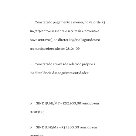
·
Constatado pagamento a menor, no valor de R$
167,99 (cento e sessenta e sete reais e noventa e
nove centavos), ao diretor Rogério Fagundes no
reembolso efetuado em 28.04.09.
·
Constatado através de relatório próprio a
inadimplência das seguintes entidades:
o
SINDIJUFE/MT – R$ 2.600,00 vencido em
02/03/09;
o
SINDJUFE/MS – R$ 1.200,00 vencido em
01/09/08;