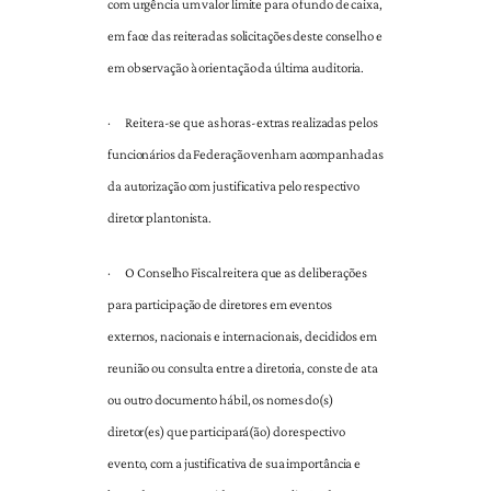
com urgência um valor limite para o fundo de caixa,
em face das reiteradas solicitações deste conselho e
em observação à orientação da última auditoria.
·
Reitera-se que as horas-extras realizadas pelos
funcionários da Federação venham acompanhadas
da autorização com justificativa pelo respectivo
diretor plantonista.
·
O Conselho Fiscal reitera que as deliberações
para participação de diretores em eventos
externos, nacionais e internacionais, decididos em
reunião ou consulta entre a diretoria, conste de ata
ou outro documento hábil, os nomes do(s)
diretor(es) que participará(ão) do respectivo
evento, com a justificativa de sua importância e