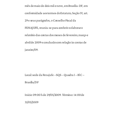
mês de maio de dois mil e nove, em Brasília-DF, em
conformidade aos termos do Estatuto, Seção IV, art.
29 e seus parágrafos, o Conselho Fiscal da
FENAJUFE, reuniu-se para conferir e elaborar o
relatório das contas dos meses de fevereiro, março e
abril de 2009 e conclusão com relação às contas de
janeiro/09.
Local: sede da Fenajufe – SQS – Quadra I – Bl C –
Brasília/DF
Início: 09:00 h de 29/05/2009. Término: 14:00 de
31/05/2009