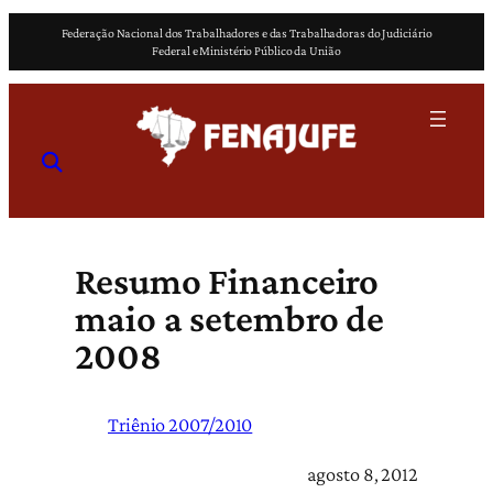
Pular
Federação Nacional dos Trabalhadores e das Trabalhadoras do Judiciário
para
Federal e Ministério Público da União
o
conteúdo
Resumo Financeiro
maio a setembro de
2008
Triênio 2007/2010
agosto 8, 2012