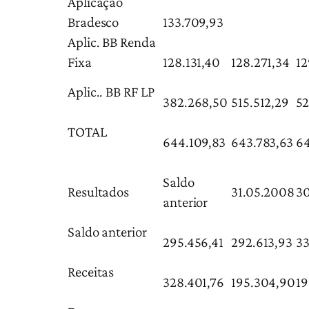
Aplicação
Bradesco
133.709,93
Aplic. BB Renda
Fixa
128.131,40
128.271,34
12
Aplic.. BB RF LP
382.268,50
515.512,29
52
TOTAL
644.109,83
643.783,63
64
Saldo
Resultados
31.05.2008
3
anterior
Saldo anterior
295.456,41
292.613,93
33
Receitas
328.401,76
195.304,90
19