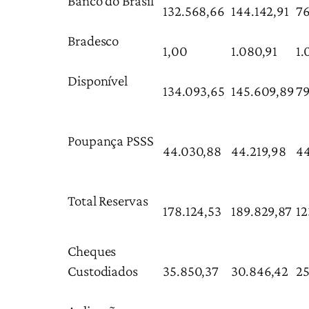
Banco do Brasil
132.568,66
144.142,91
76
Bradesco
1,00
1.080,91
1.
Disponível
134.093,65
145.609,89
79
Poupança PSSS
44.030,88
44.219,98
44
Total Reservas
178.124,53
189.829,87
12
Cheques
Custodiados
35.850,37
30.846,42
25