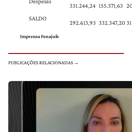
Despesas
331.244,24
155.571,63
2
SALDO
292.613,93
332.347,20
31
Imprensa Fenajufe
PUBLICAÇÕES RELACIONADAS →