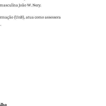
smasculina João W. Nery.
 formação (UnB), atua como assessora
.
alho