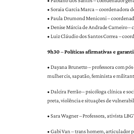
• Fabiano dos Santos – coordenador ger
• Soraia Garcia Marca – coordenadora 
• Paula Drumond Meniconi – coordenador
• Denise Márcia de Andrade Carneiro – c
• Luiz Cláudio dos Santos Correa – coo
9h30 – Políticas afirmativas e garant
• Dayana Brunetto – professora com pó
mulher cis, sapatão, feminista e militant
• Dalcira Ferrão – psicóloga clínica e 
preta, violência e situações de vulnerabi
• Sara Wagner – Professora, ativista LBG
• Gabi Van – trans homem, articulador p