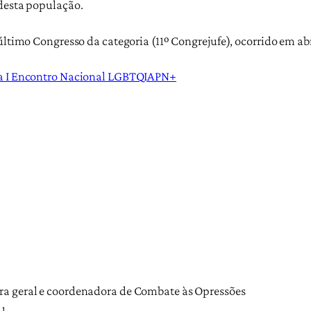
 desta população.
último Congresso da categoria (11º Congrejufe), ocorrido em abr
ca I Encontro Nacional LGBTQIAPN+
ra geral e coordenadora de Combate às Opressões