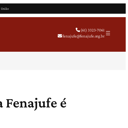
a União
(61) 3323-7061
fenajufe@fenajufe.org.br
 Fenajufe é