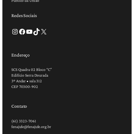
Público da União
Redes Sociais
Instagram
Facebook
Youtube
TikTok
X
Endereço
SCS Quadra 02 Bloco “C”
Edifício Serra Dourada
3º Andar • sala 312
CEP 70300-902
Contato
(61) 3323-7061
fenajufe@fenajufe.org.br