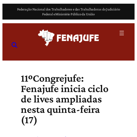
Pular
Federação Nacional dos Trabalhadores e das Trabalhadoras do Judiciário
para
Federal e Ministério Público da União
o
conteúdo
11ºCongrejufe:
Fenajufe inicia ciclo
de lives ampliadas
nesta quinta-feira
(17)