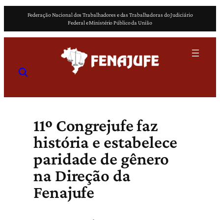
Pular
Federação Nacional dos Trabalhadores e das Trabalhadoras do Judiciário
para
Federal e Ministério Público da União
o
conteúdo
11º Congrejufe faz
história e estabelece
paridade de gênero
na Direção da
Fenajufe