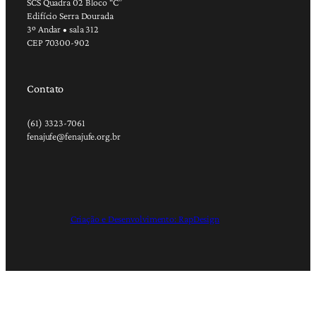
SCS Quadra 02 Bloco “C”
Edifício Serra Dourada
3º Andar • sala 312
CEP 70300-902
Contato
(61) 3323-7061
fenajufe@fenajufe.org.br
Criação e Desenvolvimento: RapDesign