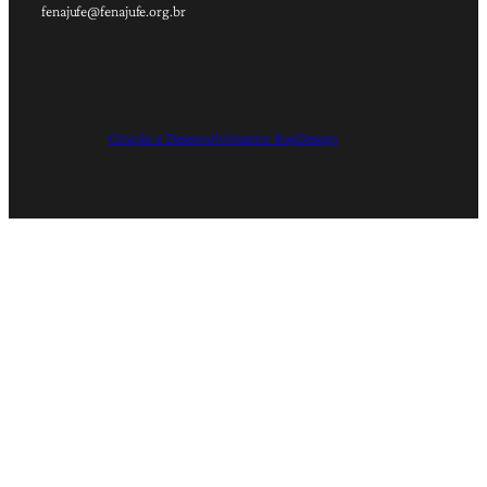
fenajufe@fenajufe.org.br
Criação e Desenvolvimento: RapDesign