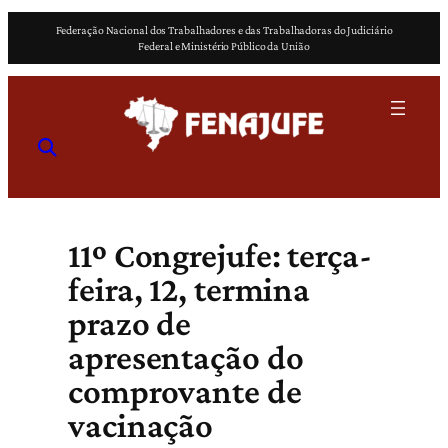
Pular
Federação Nacional dos Trabalhadores e das Trabalhadoras do Judiciário
para
Federal e Ministério Público da União
o
conteúdo
11º Congrejufe: terça-
feira, 12, termina
prazo de
apresentação do
comprovante de
vacinação