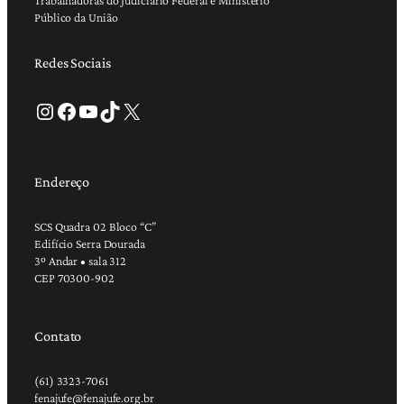
Público da União
Redes Sociais
Instagram
Facebook
Youtube
TikTok
X
Endereço
SCS Quadra 02 Bloco “C”
Edifício Serra Dourada
3º Andar • sala 312
CEP 70300-902
Contato
(61) 3323-7061
fenajufe@fenajufe.org.br