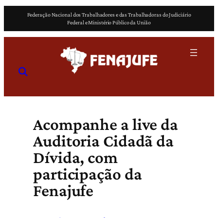
Pular
Federação Nacional dos Trabalhadores e das Trabalhadoras do Judiciário
para
Federal e Ministério Público da União
o
conteúdo
Acompanhe a live da
Auditoria Cidadã da
Dívida, com
participação da
Fenajufe