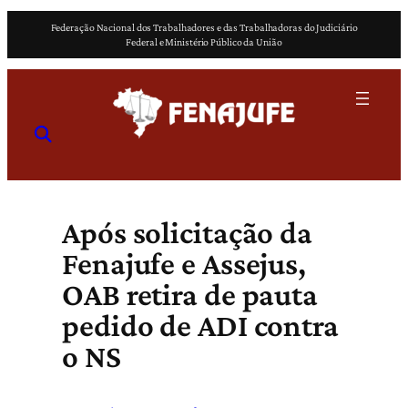
Pular
Federação Nacional dos Trabalhadores e das Trabalhadoras do Judiciário
para
Federal e Ministério Público da União
o
conteúdo
Após solicitação da
Fenajufe e Assejus,
OAB retira de pauta
pedido de ADI contra
o NS