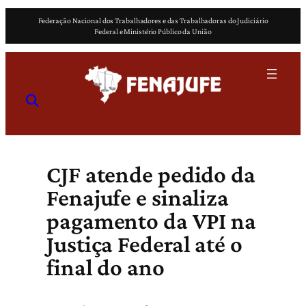
Pular
Federação Nacional dos Trabalhadores e das Trabalhadoras do Judiciário
para
Federal e Ministério Público da União
o
conteúdo
CJF atende pedido da
Fenajufe e sinaliza
pagamento da VPI na
Justiça Federal até o
final do ano