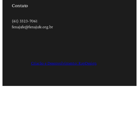
Contato
(61) 3323-7061
fenajufe@fenajufe.org.br
Criação e Desenvolvimento: RapDesign