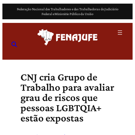
Pular
Federação Nacional dos Trabalhadores e das Trabalhadoras do Judiciário
para
Federal e Ministério Público da União
o
conteúdo
CNJ cria Grupo de
Trabalho para avaliar
grau de riscos que
pessoas LGBTQIA+
estão expostas