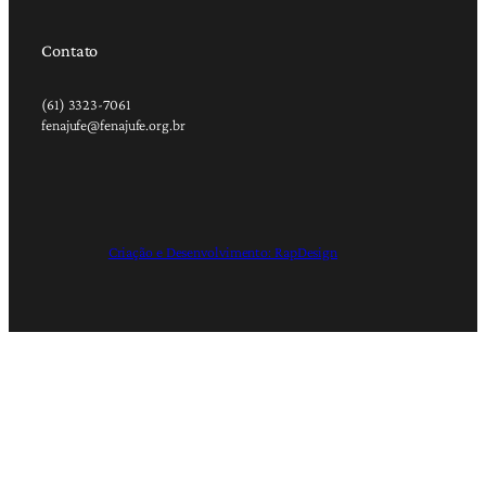
Contato
(61) 3323-7061
fenajufe@fenajufe.org.br
Criação e Desenvolvimento: RapDesign