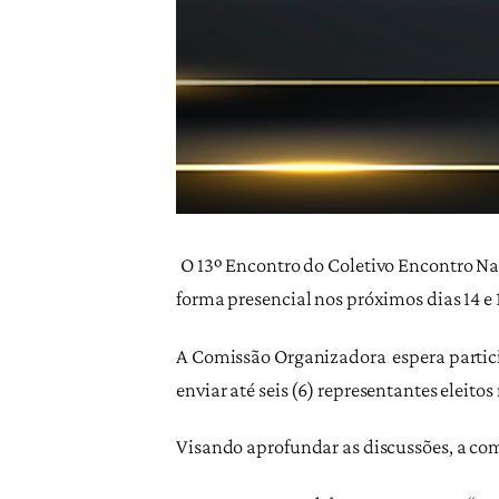
O 13º Encontro do Coletivo Encontro Nac
forma presencial nos próximos dias 14 e 
A Comissão Organizadora espera partici
enviar até seis (6) representantes eleito
Visando aprofundar as discussões, a comi