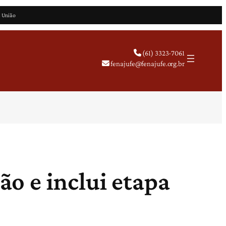
a União
(61) 3323-7061
fenajufe@fenajufe.org.br
o e inclui etapa