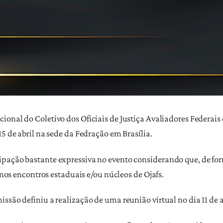
ional do Coletivo dos Oficiais de Justiça Avaliadores Federais
15 de abril na sede da Fedração em Brasília.
pação bastante expressiva no evento considerando que, de for
s nos encontros estaduais e/ou núcleos de Ojafs.
ssão definiu a realização de uma reunião virtual no dia 11 de a