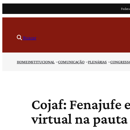
Pular
Federa
para
o
conteúdo
Buscar
HOME
INSTITUCIONAL
COMUNICAÇÃO
PLENÁRIAS
CONGRESS
Cojaf: Fenajufe
virtual na pauta