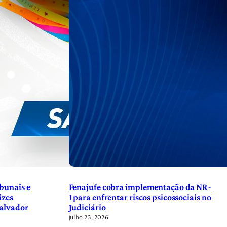
bunais e
Fenajufe cobra implementação da NR-
izes
1 para enfrentar riscos psicossociais no
Salvador
Judiciário
julho 23, 2026