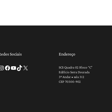
Redes Sociais
Endereço
tagram
Facebook
Youtube
TikTok
X
SCS Quadra 02 Bloco “C”
Edifício Serra Dourada
3º Andar • sala 312
CEP 70300-902