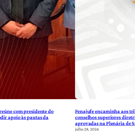
 reúne com presidente do
Fenajufe encaminha aos tri
dir apoio às pautas da
conselhos superiores diretr
aprovadas na Plenária de 
julho 28, 2026