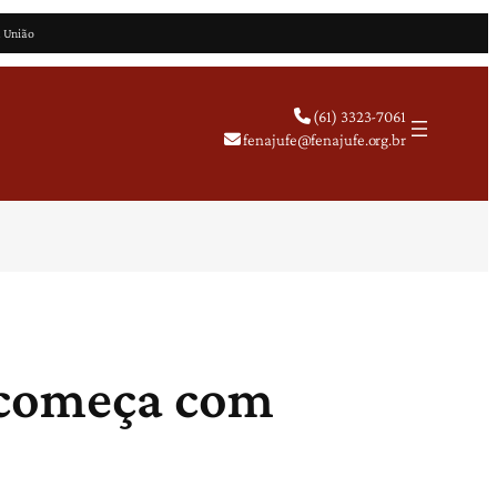
a União
(61) 3323-7061
fenajufe@fenajufe.org.br
 começa com