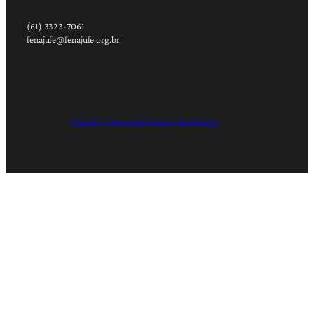
(61) 3323-7061
fenajufe@fenajufe.org.br
Criação e Desenvolvimento: RapDesign