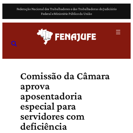
Pular
Federação Nacional dos Trabalhadores e das Trabalhadoras do Judiciário
para
Federal e Ministério Público da União
o
conteúdo
Comissão da Câmara
aprova
aposentadoria
especial para
servidores com
deficiência