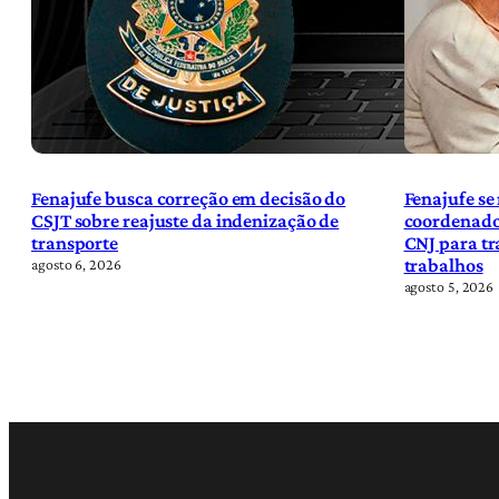
Fenajufe busca correção em decisão do
Fenajufe se
CSJT sobre reajuste da indenização de
coordenado
transporte
CNJ para tr
trabalhos
agosto 6, 2026
agosto 5, 2026