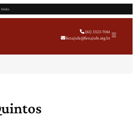
a União
(61) 3323-7061
fenajufe@fenajufe.org.br
Quintos