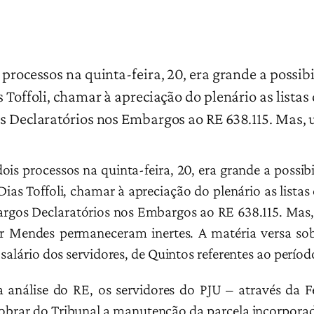
 processos na quinta-feira, 20, era grande a possi
 Toffoli, chamar à apreciação do plenário as lista
os Declaratórios nos Embargos ao RE 638.115. Mas
dois processos na quinta-feira, 20, era grande a possi
Dias Toffoli, chamar à apreciação do plenário as lista
rgos Declaratórios nos Embargos ao RE 638.115.
Mas,
mar Mendes permaneceram inertes.
A matéria versa so
salário dos servidores, de Quintos referentes ao perío
nálise do RE, os servidores do PJU – através da Fe
brar do Tribunal a manutenção da parcela incorporad