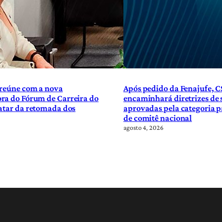
 reúne com a nova
Após pedido da Fenajufe, C
ra do Fórum de Carreira do
encaminhará diretrizes de
atar da retomada dos
aprovadas pela categoria p
de comitê nacional
agosto 4, 2026