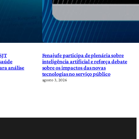
SJT
Fenajufe participa de plenária sobre
 saúde
inteligência artificial e reforça debate
ara análise
sobre os impactos das novas
tecnologias no serviço público
agosto 3, 2026