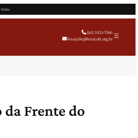
a União
(61) 3323-7061
fenajufe@fenajufe.org.br
 da Frente do