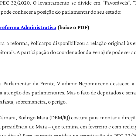
EC 32/2020. O levantamento se divide em “Favoráveis”, “Pa
cê pode conhecer a posição do parlamentar do seu estado:
 reforma Administrativa
(baixe o PDF)
tra a reforma, Policarpo disponibilizou a relação original à
eitorais. A participação do coordenador da Fenajufe pode ser
oria Parlamentar da Frente, Vladimir Nepomuceno destacou 
a atenção dos parlamentares.
Mas o fato de deputados e sena
afasta, sobremaneira, o perigo.
Câmara, Rodrigo Maia (DEM/RJ) costura para montar a direção
presidência de Maia – que termina em fevereiro e com reelei
 que disso? Para garantir rapidez na tramitação da PEC 32/2