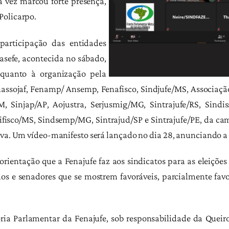
a vez marcou forte presença,
Policarpo.
participação das entidades
asefe, acontecida no sábado,
 quanto à organização pela
nassojaf, Fenamp/ Ansemp, Fenafisco, Sindjufe/MS, Associaçã
AM, Sinjap/AP, Aojustra, Serjusmig/MG, Sintrajufe/RS, Sindi
ndifisco/MS, Sindsemp/MG, Sintrajud/SP e Sintrajufe/PE, da c
tiva. Um vídeo-manifesto será lançado no dia 28, anunciando 
ientação que a Fenajufe faz aos sindicatos para as eleições
dos e senadores que se mostrem favoráveis, parcialmente favor
ia Parlamentar da Fenajufe, sob responsabilidade da Queiroz