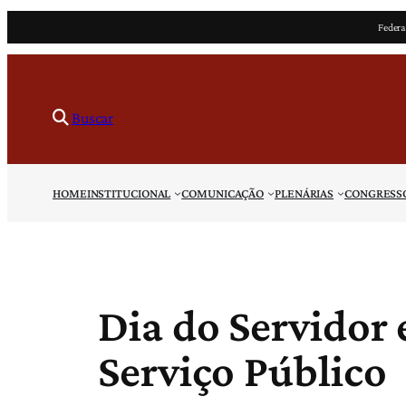
Pular
Federa
para
o
conteúdo
Buscar
HOME
INSTITUCIONAL
COMUNICAÇÃO
PLENÁRIAS
CONGRESS
Dia do Servidor
Serviço Público