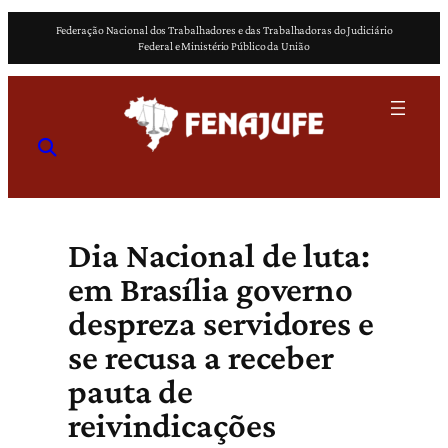
Pular
Federação Nacional dos Trabalhadores e das Trabalhadoras do Judiciário
para
Federal e Ministério Público da União
o
conteúdo
Dia Nacional de luta:
em Brasília governo
despreza servidores e
se recusa a receber
pauta de
reivindicações