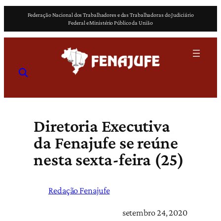
Pular
Federação Nacional dos Trabalhadores e das Trabalhadoras do Judiciário
para
Federal e Ministério Público da União
o
conteúdo
Diretoria Executiva
da Fenajufe se reúne
nesta sexta-feira (25)
Redação Fenajufe
setembro 24, 2020