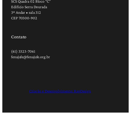
SCS Quadra 02 Bloco “C”
Edifício Serra Dourada
3º Andar • sala 312
CEP 70300-902
Contato
(61) 3323-7061
fenajufe@fenajufe.org.br
Criação e Desenvolvimento: RapDesign