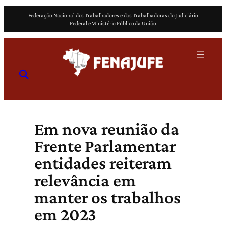
Pular
Federação Nacional dos Trabalhadores e das Trabalhadoras do Judiciário
para
Federal e Ministério Público da União
o
conteúdo
Em nova reunião da
Frente Parlamentar
entidades reiteram
relevância em
manter os trabalhos
em 2023