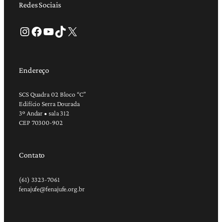
Redes Sociais
Instagram
Facebook
Youtube
TikTok
X
Endereço
SCS Quadra 02 Bloco “C”
Edifício Serra Dourada
3º Andar • sala 312
CEP 70300-902
Contato
(61) 3323-7061
fenajufe@fenajufe.org.br