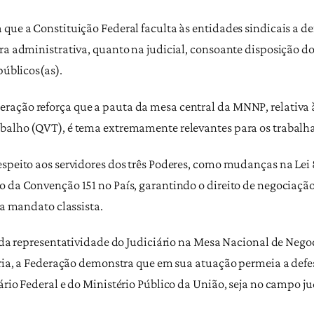
que a Constituição Federal faculta às entidades sindicais a de
a administrativa, quanto na judicial, consoante disposição do ar
públicos(as).
ação reforça que a pauta da mesa central da MNNP, relativa à
balho (QVT), é tema extremamente relevantes para os trabalha
espeito aos servidores dos três Poderes, como mudanças na Lei 
 da Convenção 151 no País, garantindo o direito de negociação 
ra mandato classista.
o da representatividade do Judiciário na Mesa Nacional de Nego
ária, a Federação demonstra que em sua atuação permeia a defes
rio Federal e do Ministério Público da União, seja no campo judi