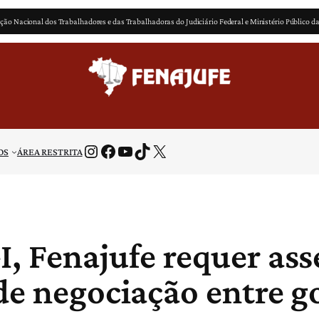
ção Nacional dos Trabalhadores e das Trabalhadoras do Judiciário Federal e Ministério Público d
Instagram
Facebook
Youtube
TikTok
X
OS
ÁREA RESTRITA
, Fenajufe requer ass
de negociação entre g