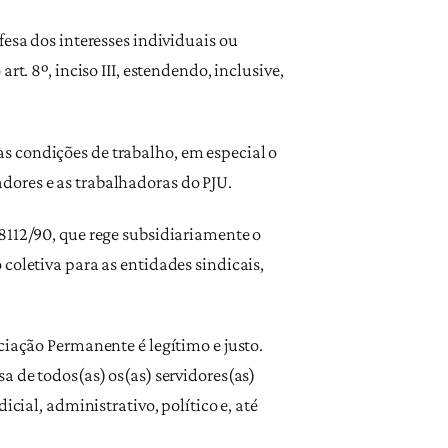
fesa dos interesses individuais ou
t. 8º, inciso III, estendendo, inclusive,
s condições de trabalho, em especial o
dores e as trabalhadoras do PJU.
8112/90, que rege subsidiariamente o
coletiva para as entidades sindicais,
ciação Permanente é legítimo e justo.
a de todos(as) os(as) servidores(as)
cial, administrativo, político e, até