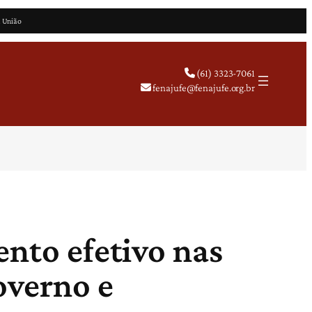
a União
(61) 3323-7061
fenajufe@fenajufe.org.br
ento efetivo nas
overno e