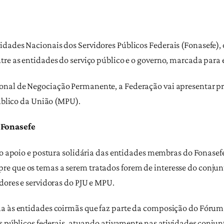
dades Nacionais dos Servidores Públicos Federais (Fonasefe), o
re as entidades do serviço público e o governo, marcada para es
onal de Negociação Permanente, a Federação vai apresentar pr
público da União (MPU).
 Fonasefe
 o apoio e postura solidária das entidades membras do Fonasefe
e que os temas a serem tratados forem de interesse do conjunt
dores e servidoras do PJU e MPU.
a às entidades coirmãs que faz parte da composição do Fórum 
es públicos federais, atuando ativamente nas atividades conjun