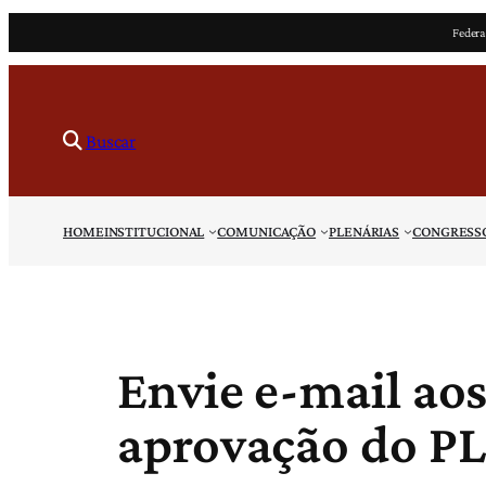
Pular
Federa
para
o
conteúdo
Buscar
HOME
INSTITUCIONAL
COMUNICAÇÃO
PLENÁRIAS
CONGRESS
Envie e-mail ao
aprovação do PL