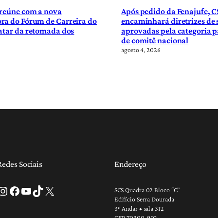
 reúne com a nova
Após pedido da Fenajufe, C
ra do Fórum de Carreira do
encaminhará diretrizes de
atar da retomada dos
aprovadas pela categoria p
de comitê nacional
agosto 4, 2026
Redes Sociais
Endereço
tagram
Facebook
Youtube
TikTok
X
SCS Quadra 02 Bloco “C”
Edifício Serra Dourada
3º Andar • sala 312
CEP 70300-902