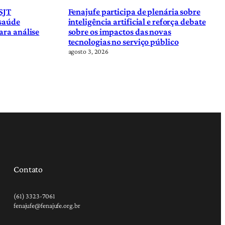
SJT
Fenajufe participa de plenária sobre
 saúde
inteligência artificial e reforça debate
ara análise
sobre os impactos das novas
tecnologias no serviço público
agosto 3, 2026
Contato
(61) 3323-7061
fenajufe@fenajufe.org.br