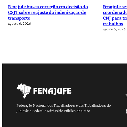
Fenajufe busca correção em decisão do
Fenajufe se
CSJT sobre reajuste da indenização de
coordenado
transporte
CNJ para tr
trabalhos
agosto 6, 2026
agosto 5, 2026
Federação Nacional dos Trabalhadores e das Trabalhadoras do
Ins
Judiciário Federal e Ministério Público da União