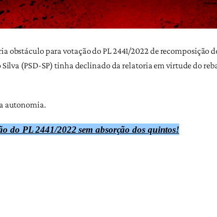
ria obstáculo para votação do PL 2441/2022 de recomposição do
do Silva (PSD-SP) tinha declinado da relatoria em virtude do re
sua autonomia.
ção do PL 2441/2022 sem absorção dos quintos!