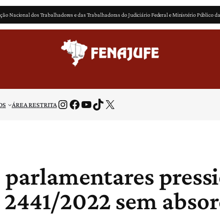
ção Nacional dos Trabalhadores e das Trabalhadoras do Judiciário Federal e Ministério Público d
Instagram
Facebook
Youtube
TikTok
X
OS
ÁREA RESTRITA
s parlamentares press
 2441/2022 sem absor