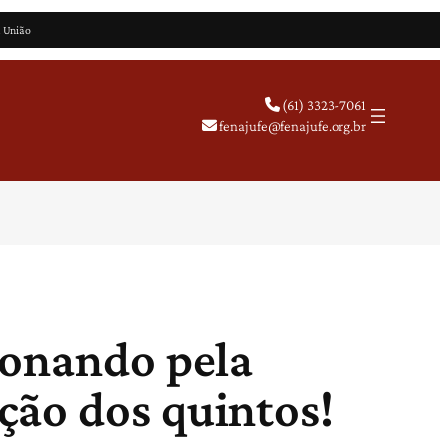
a União
(61) 3323-7061
fenajufe@fenajufe.org.br
ionando pela
ção dos quintos!