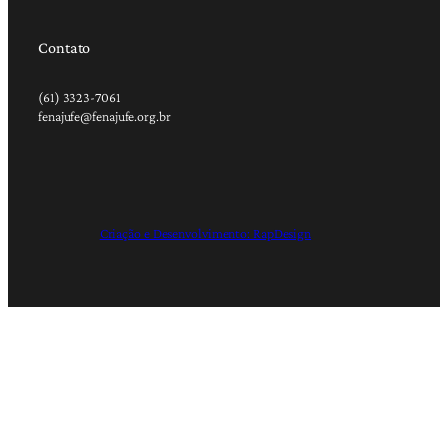
Contato
(61) 3323-7061
fenajufe@fenajufe.org.br
Criação e Desenvolvimento: RapDesign