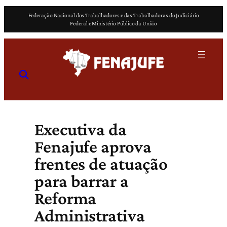
Pular
Federação Nacional dos Trabalhadores e das Trabalhadoras do Judiciário
para
Federal e Ministério Público da União
o
conteúdo
Executiva da
Fenajufe aprova
frentes de atuação
para barrar a
Reforma
Administrativa