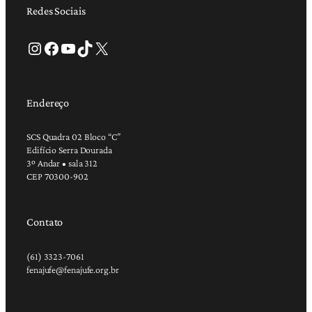
Redes Sociais
Instagram
Facebook
Youtube
TikTok
X
Endereço
SCS Quadra 02 Bloco “C”
Edifício Serra Dourada
3º Andar • sala 312
CEP 70300-902
Contato
(61) 3323-7061
fenajufe@fenajufe.org.br