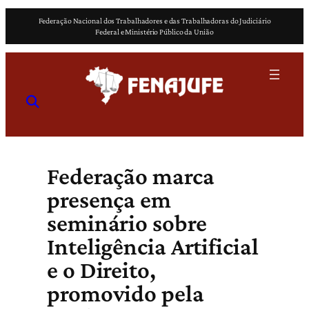
Pular
Federação Nacional dos Trabalhadores e das Trabalhadoras do Judiciário
para
Federal e Ministério Público da União
o
conteúdo
Federação marca
presença em
seminário sobre
Inteligência Artificial
e o Direito,
promovido pela