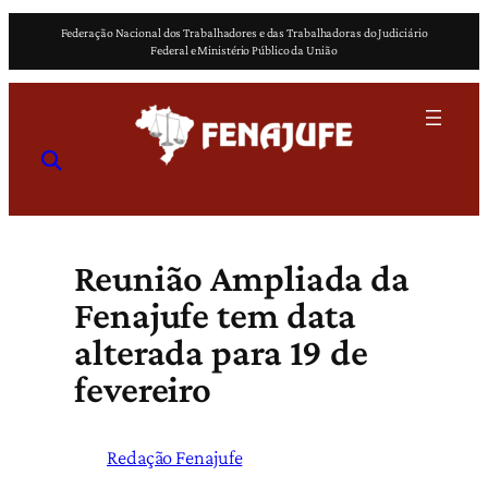
Pular
Federação Nacional dos Trabalhadores e das Trabalhadoras do Judiciário
para
Federal e Ministério Público da União
o
conteúdo
Reunião Ampliada da
Fenajufe tem data
alterada para 19 de
fevereiro
Redação Fenajufe