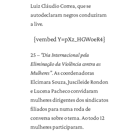
Luiz Cláudio Correa, que se
autodeclaram negros conduziram
a live.
{vembed Y=pXz_HGWoeR4}
25 –
“Dia Internacional pela
Eliminação da Violência contra as
Mulheres”
. As coordenadoras
Elcimara Souza, Juscileide Rondon
e Lucena Pacheco convidaram
mulheres dirigentes dos sindicatos
filiados para numa roda de
conversa sobre o tema. Ao todo 12
mulheres participaram.