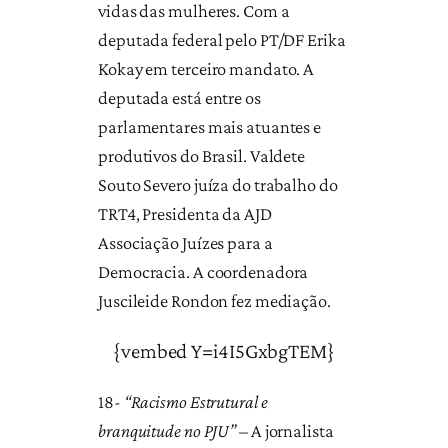
vidas das mulheres.
Com a
deputada federal pelo PT/DF Erika
Kokay em terceiro mandato. A
deputada está entre os
parlamentares mais atuantes e
produtivos do Brasil. Valdete
Souto Severo juíza do trabalho do
TRT4, Presidenta da AJD
Associação Juízes para a
Democracia. A coordenadora
Juscileide Rondon fez mediação.
{vembed Y=i4I5GxbgTEM}
18-
“Racismo Estrutural e
branquitude no PJU”
– A jornalista