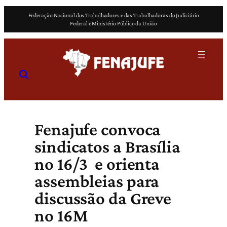
Pular
Federação Nacional dos Trabalhadores e das Trabalhadoras do Judiciário
para
Federal e Ministério Público da União
o
conteúdo
Fenajufe convoca
sindicatos a Brasília
no 16/3 e orienta
assembleias para
discussão da Greve
no 16M