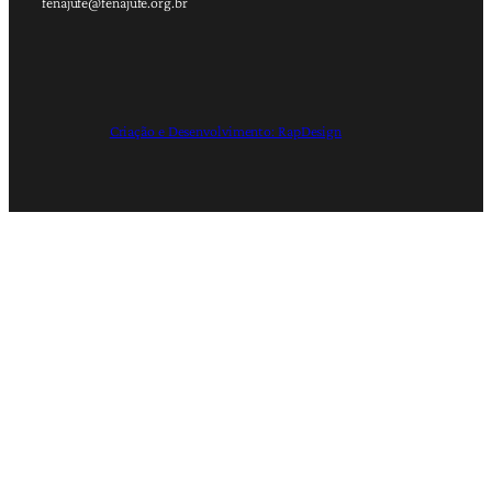
fenajufe@fenajufe.org.br
Criação e Desenvolvimento: RapDesign