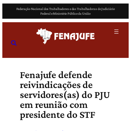
Pular
Federação Nacional dos Trabalhadores e das Trabalhadoras do Judiciário
para
Federal e Ministério Público da União
o
conteúdo
Fenajufe defende
reivindicações de
servidores(as) do PJU
em reunião com
presidente do STF