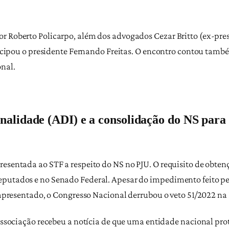
or Roberto Policarpo, além dos advogados Cezar Britto (ex-pre
articipou o presidente Fernando Freitas. O encontro contou ta
nal.
onalidade (ADI) e a consolidação do NS para 
resentada ao STF a respeito do NS no PJU. O requisito de obten
putados e no Senado Federal. Apesar do impedimento feito pel
o apresentado, o Congresso Nacional derrubou o veto 51/2022 na
a Associação recebeu a notícia de que uma entidade nacional p