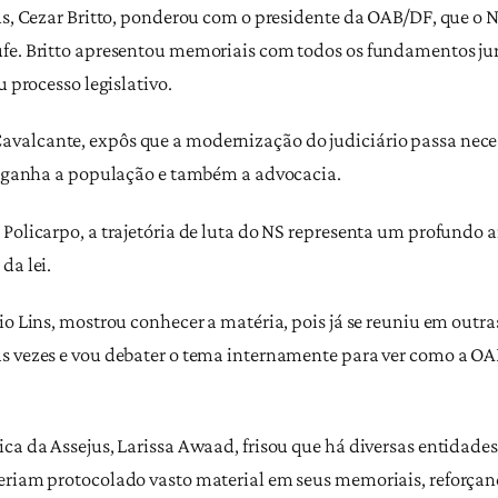
jus, Cezar Britto, ponderou com o presidente da OAB/DF, que o 
ufe. Britto apresentou memoriais com todos os fundamentos ju
u processo legislativo.
valcante, expôs que a modernização do judiciário passa nece
o, ganha a população e também a advocacia.
Policarpo, a trajetória de luta do NS representa um profundo a
da lei.
io Lins, mostrou conhecer a matéria, pois já se reuniu em outra
s vezes e vou debater o tema internamente para ver como a OA
ca da Assejus, Larissa Awaad, frisou que há diversas entidades
eriam protocolado vasto material em seus memoriais, reforçand