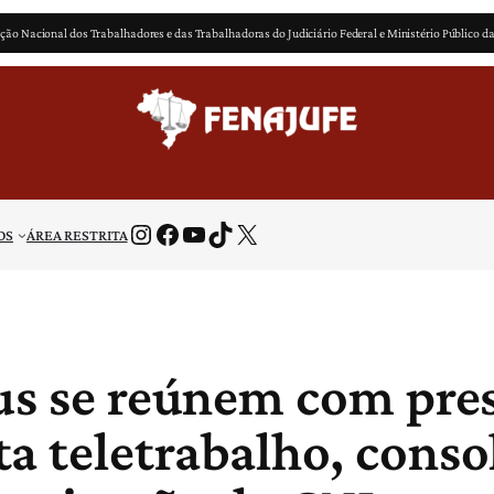
ção Nacional dos Trabalhadores e das Trabalhadoras do Judiciário Federal e Ministério Público d
Instagram
Facebook
Youtube
TikTok
X
OS
ÁREA RESTRITA
jus se reúnem com pre
a teletrabalho, conso