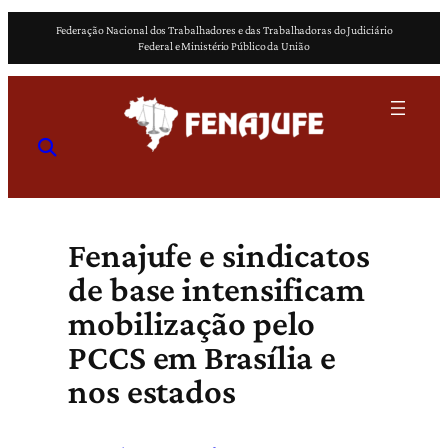
Pular
Federação Nacional dos Trabalhadores e das Trabalhadoras do Judiciário
para
Federal e Ministério Público da União
o
conteúdo
Fenajufe e sindicatos
de base intensificam
mobilização pelo
PCCS em Brasília e
nos estados