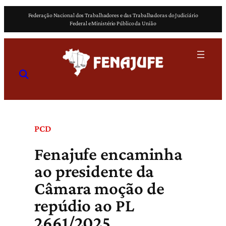
Pular
Federação Nacional dos Trabalhadores e das Trabalhadoras do Judiciário
para
Federal e Ministério Público da União
o
conteúdo
PCD
Fenajufe encaminha
ao presidente da
Câmara moção de
repúdio ao PL
2661/2025